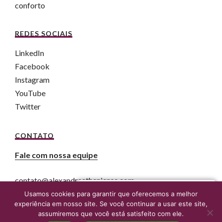
conforto
REDES SOCIAIS
LinkedIn
Facebook
Instagram
YouTube
Twitter
CONTATO
Fale com nossa equipe
contato@alexandreatheniense.com
Fale agora com um advogado online
Usamos cookies para garantir que oferecemos a melhor
experiência em nosso site. Se você continuar a usar este site,
assumiremos que você está satisfeito com ele.