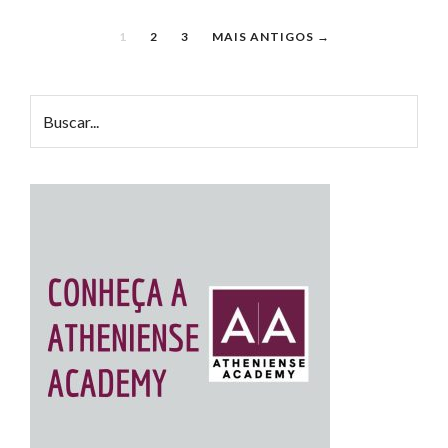
1
2
3
MAIS ANTIGOS →