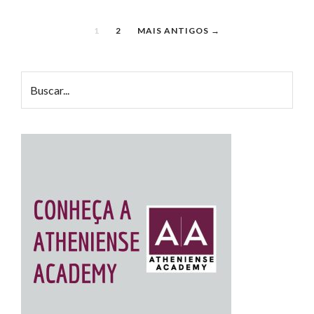
1
2
MAIS ANTIGOS →