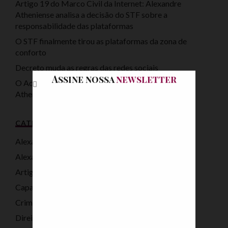
Artigo 19 do Marco Civil da Internet: Alexandre
Atheniense analisa a decisão do STF sobre a
responsabilidade das plataformas
O STF finalmente tirou as plataformas da zona de
conforto
Decreto muda as regras das redes sociais
Assine nossa
newsletter
O Advogado Exponencial na Era da IA: Alexandre
Atheniense no programa 50′ com JCA
CATEGORIAS
Alexandre Atheniense
Alexandre Atheniense Advogados
Artigo
Capacitação em Direito Digital
Crimes Cibernéticos
Direito Digital Eleitoral