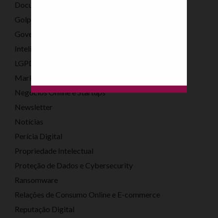
Documentos Digitais
Golpes Digitais
Governança Corporativa Digital
Inteligência Artificial
LGPD
Marketing Legal Digital
Negócios Online e Startups
Newsletter
Notícias
Perícia Digital
Propriedade Intelectual
Proteção de Dados e Cybersecurity
Ransomware
Relações de Consumo Online e E-commerce
Reputação Digital