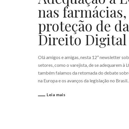
nas farmácias,
proteção de d
Direito Digital
Olá amigos e amigas, nesta 12ª newsletter so
setores, como o varejista, de se adequarem à 
também falamos da retomada do debate sobre 
na Europa e os avanços da legislação no Brasil
Leia mais