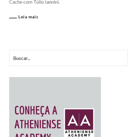
Cache com Túlio Iannini.
Leia mais