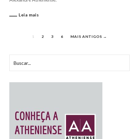
Leia mais
1
2
3
6
MAIS ANTIGOS →