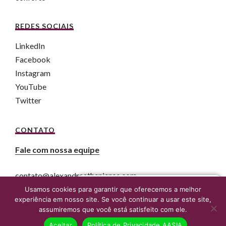
REDES SOCIAIS
LinkedIn
Facebook
Instagram
YouTube
Twitter
CONTATO
Fale com nossa equipe
contato@alexandreatheniense.com
Fale agora com um advogado online
Usamos cookies para garantir que oferecemos a melhor
experiência em nosso site. Se você continuar a usar este site,
assumiremos que você está satisfeito com ele.
Aceitar
Política de Privacidade AASIA