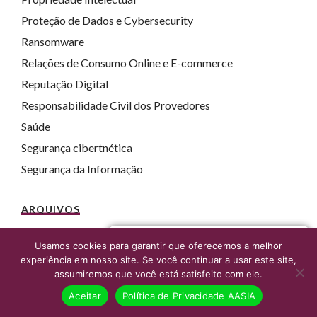
Proteção de Dados e Cybersecurity
Ransomware
Relações de Consumo Online e E-commerce
Reputação Digital
Responsabilidade Civil dos Provedores
Saúde
Segurança cibertnética
Segurança da Informação
ARQUIVOS
julho 2026
Fale agora com um advogado online
Usamos cookies para garantir que oferecemos a melhor
junho 2026
experiência em nosso site. Se você continuar a usar este site,
assumiremos que você está satisfeito com ele.
maio 2026
Aceitar
Política de Privacidade AASIA
abril 2026