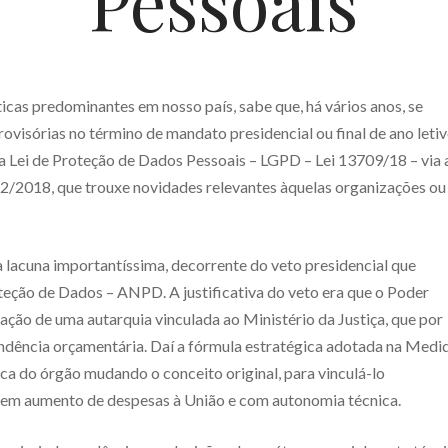
Pessoais
cas predominantes em nosso país, sabe que, há vários anos, se
visórias no término de mandato presidencial ou final de ano letiv
da Lei de Proteção de Dados Pessoais – LGPD – Lei 13709/18 – via 
2/2018, que trouxe novidades relevantes àquelas organizações ou
lacuna importantíssima, decorrente do veto presidencial que
teção de Dados – ANPD. A justificativa do veto era que o Poder
iação de uma autarquia vinculada ao Ministério da Justiça, que por
endência orçamentária. Daí a fórmula estratégica adotada na Medi
uica do órgão mudando o conceito original, para vinculá-lo
sem aumento de despesas à União e com autonomia técnica.