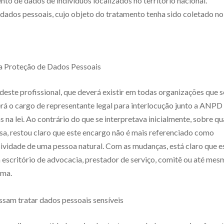
to de dados de indivíduos localizados no território nacional.
 dados pessoais, cujo objeto do tratamento tenha sido coletado no
da Proteção de Dados Pessoais
deste profissional, que deverá existir em todas organizações que s
 o cargo de representante legal para interlocução junto a ANPD
 na lei. Ao contrário do que se interpretava inicialmente, sobre qu
esa, restou claro que este encargo não é mais referenciado como
ividade de uma pessoa natural. Com as mudanças, está claro que e
m escritório de advocacia, prestador de serviço, comitê ou até me
ema.
ssam tratar dados pessoais sensíveis