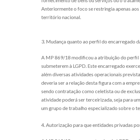
fornecimento de bens ou serviços ou o tratamen
Anteriormente o foco se restringia apenas aos
território nacional.
3. Mudança quanto ao perfil do encarregado 
A MP 869/18 modificou a atribuição do perfil 
submeterem à LGPD. Este encarregado exercerá
além diversas atividades operacionais previstas
deveria ser a relação desta figura com a empr
sendo contratação como celetista ou de exclus
atividade poderá ser terceirizada, seja para u
um grupo de trabalho especializado sobre o t
4. Autorização para que entidades privadas po