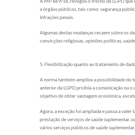
A MP 869/18, revogou o trecho da LGPD que i
a órgãos públicos, tais como: segurança públic
infrações penais.
Algumas destas mudanças recaem sobre os dado
convicções religiosas, opiniões políticas, saúde
5. Flexibilização quanto ao tratamento de dad
A norma também ampliou a possibilidade do tr
anterior da LGPD proibia a comunicação ou o 
objetivo de obter vantagem econômica, exceto
Agora, a exceção foi ampliada e passa a vale
prestação de serviços de saúde suplementar, o
vários serviços públicos de saúde suplementar.