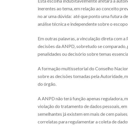
Esta escolha indubitavelmente afetará a auton
inerentes ao tema, em relação ao conceito prev
no ar uma dúvida: até que ponto uma futura de
análise técnica e independente sobre o escop
Em outras palavras, a vinculação direta com a 
decisões da ANPD, sobretudo se comparado, p
penalidades ou decisório sobre temas essencia
A formação multissetorial do Conselho Nacion
sobre as decisões tomadas pela Autoridade, m
do órgão.
A ANPD não terá função apenas reguladora, m
violação do tratamento de dados pessoais, em 
semelhantes já existem em mais de cem países,
correlatas para regulamentar a coleta de dados 