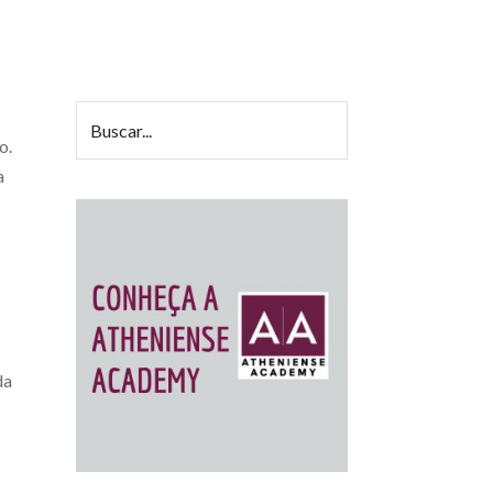
o.
a
da