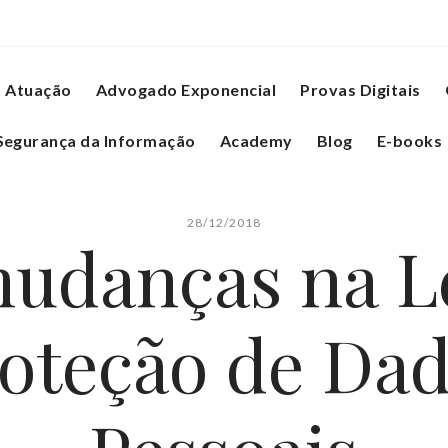
Atuação
Advogado Exponencial
Provas Digitais
Segurança da Informação
Academy
Blog
E-books
28/12/2018
udanças na L
oteção de Da