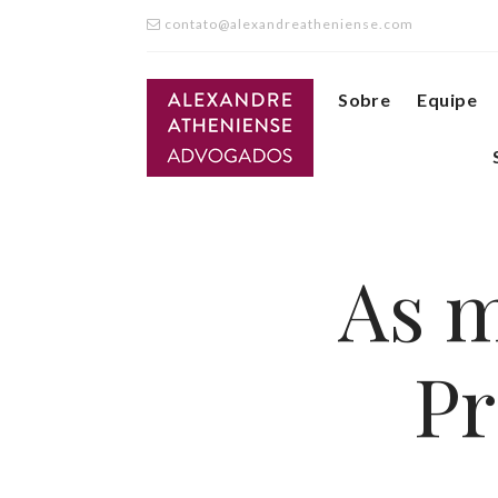
contato@alexandreatheniense.com
Sobre
Equipe
As m
Pr