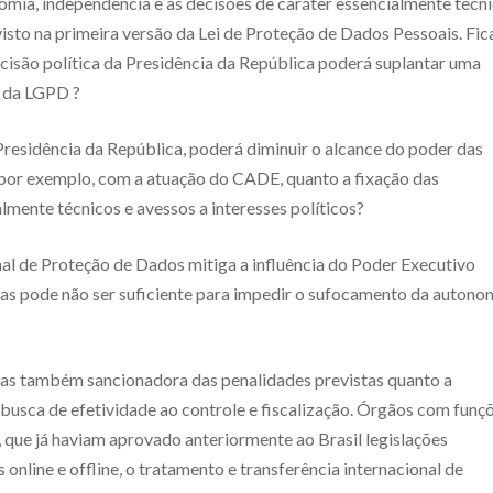
omia, independência e as decisões de caráter essencialmente técn
isto na primeira versão da Lei de Proteção de Dados Pessoais. Fic
cisão política da Presidência da República poderá suplantar uma
o da LGPD ?
Presidência da República, poderá diminuir o alcance do poder das
or exemplo, com a atuação do CADE, quanto a fixação das
lmente técnicos e avessos a interesses políticos?
al de Proteção de Dados mitiga a influência do Poder Executivo
as pode não ser suficiente para impedir o sufocamento da autono
as também sancionadora das penalidades previstas quanto a
busca de efetividade ao controle e fiscalização. Órgãos com funç
 que já haviam aprovado anteriormente ao Brasil legislações
online e offline, o tratamento e transferência internacional de