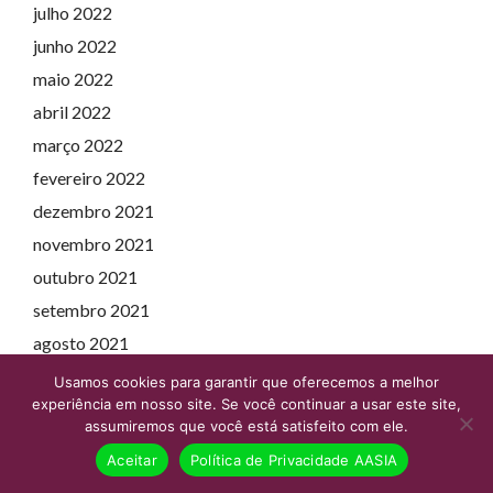
julho 2022
junho 2022
maio 2022
abril 2022
março 2022
fevereiro 2022
dezembro 2021
novembro 2021
outubro 2021
setembro 2021
agosto 2021
julho 2021
Usamos cookies para garantir que oferecemos a melhor
experiência em nosso site. Se você continuar a usar este site,
junho 2021
assumiremos que você está satisfeito com ele.
maio 2021
Aceitar
Política de Privacidade AASIA
abril 2021