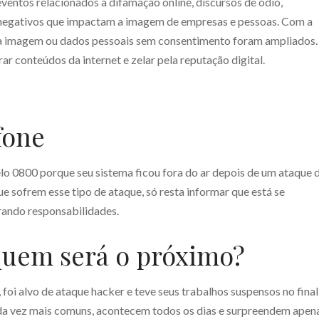
entos relacionados a difamação online, discursos de ódio,
negativos que impactam a imagem de empresas e pessoas. Com a
r da imagem ou dados pessoais sem consentimento foram ampliados.
rar conteúdos da internet e zelar pela reputação digital.
fone
lo 0800 porque seu sistema ficou fora do ar depois de um ataque 
e sofrem esse tipo de ataque, só resta informar que está se
rando responsabilidades.
 quem será o próximo?
 foi alvo de ataque hacker e teve seus trabalhos suspensos no final
ada vez mais comuns, acontecem todos os dias e surpreendem apen