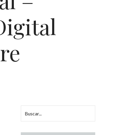
al –
igital
dre