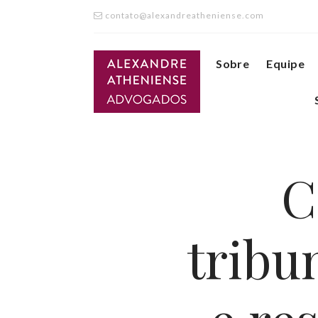
contato@alexandreatheniense.com
Sobre
Equipe
C
tribu