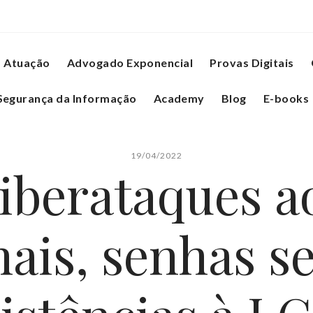
Atuação
Advogado Exponencial
Provas Digitais
Segurança da Informação
Academy
Blog
E-books
19/04/2022
iberataques a
nais, senhas s