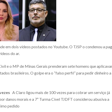
ade em dois vídeos postados no Youtube. O TJSP o condenou a pa
ídeos do ar.
ivil e o MP de Minas Gerais prenderam sete homens que aplicav
dos brasileiros. O golpe era o “falso perfil” para pedir dinheiro a
 vezes
A Claro ligou mais de 100 vezes para cobrar um serviço já
 por danos morais e a 7ª Turma Cível TJDFT considerou abusiva a
ínimo pedido