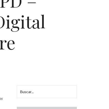
GPD –
igital
re
os