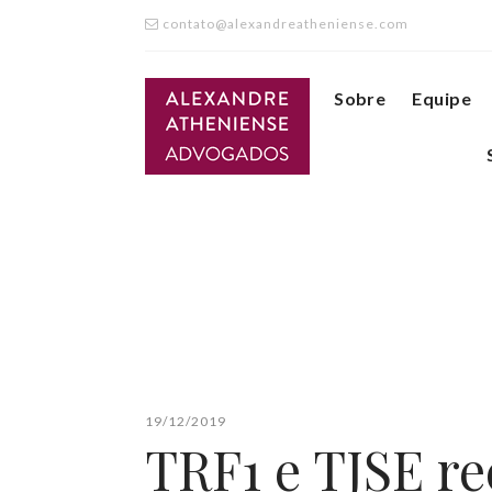
contato@alexandreatheniense.com
Sobre
Equipe
19/12/2019
TRF1 e TJSE r