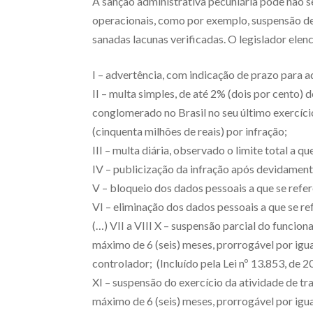
A sanção administrativa pecuniária pode não 
operacionais, como por exemplo, suspensão d
sanadas lacunas verificadas. O legislador elen
​​I – advertência, com indicação de prazo para
II – multa simples, de até 2% (dois por cento) 
conglomerado no Brasil no seu último exercício,
(cinquenta milhões de reais) por infração;
III – multa diária, observado o limite total a que
IV – publicização da infração após devidament
V – bloqueio dos dados pessoais a que se refere
VI – eliminação dos dados pessoais a que se ref
(…) VII a VIII X – suspensão parcial do funcio
máximo de 6 (seis) meses, prorrogável por igua
controlador; (Incluído pela Lei nº 13.853, de 2
XI – suspensão do exercício da atividade de tr
máximo de 6 (seis) meses, prorrogável por igua