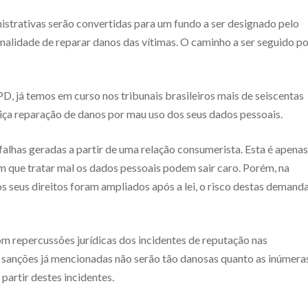
strativas serão convertidas para um fundo a ser designado pelo
inalidade de reparar danos das vítimas. O caminho a ser seguido p
, já temos em curso nos tribunais brasileiros mais de seiscentas
iça reparação de danos por mau uso dos seus dados pessoais.
lhas geradas a partir de uma relação consumerista. Esta é apenas
m que tratar mal os dados pessoais podem sair caro. Porém, na
 seus direitos foram ampliados após a lei, o risco destas demand
om repercussões jurídicas dos incidentes de reputação nas
as sanções já mencionadas não serão tão danosas quanto as inúmera
artir destes incidentes.