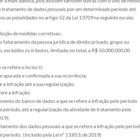
ser a mais danosa, pois existem também outras com o viés de medi
e tratamento de dados pessoais por um determinado período até
cou as penalidades no artigo 52 da Lei 13709 na seguinte escala:
 adoção de medidas corretivas;
do faturamento da pessoa jurídica de direito privado, grupo ou
 excluídos os tributos, limitada, no total, a R$ 50.000.000,00
 se refere o inciso II;
e apurada e confirmada a sua ocorrência;
 a infração até a sua regularização;
ere a infração;
namento do banco de dados a que se refere a infração pelo período
l período, até a regularização da atividade de tratamento pelo
019);
atamento dos dados pessoais a que se refere a infração pelo perío
l período; (Incluído pela Lei nº 13.853, de 2019)