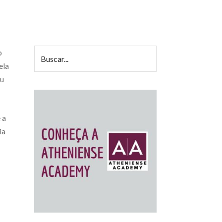
o
ela
eu
 a
ia