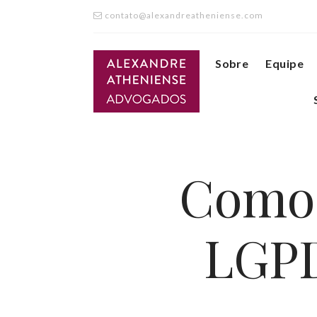
contato@alexandreatheniense.com
Sobre
Equipe
Como 
LGPD