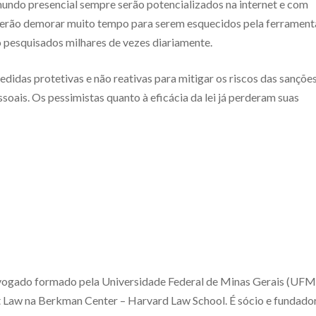
mundo presencial sempre serão potencializados na internet e com
poderão demorar muito tempo para serem esquecidos pela ferrament
o pesquisados milhares de vezes diariamente.
idas protetivas e não reativas para mitigar os riscos das sançõe
ssoais. Os pessimistas quanto à eficácia da lei já perderam suas
vogado formado pela Universidade Federal de Minas Gerais (UF
t Law na Berkman Center – Harvard Law School. É sócio e fundado