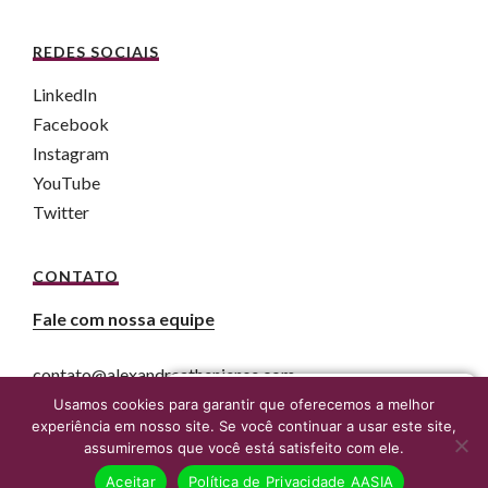
REDES SOCIAIS
LinkedIn
Facebook
Instagram
YouTube
Twitter
CONTATO
Fale com nossa equipe
contato@alexandreatheniense.com
Fale agora com um advogado online
Usamos cookies para garantir que oferecemos a melhor
experiência em nosso site. Se você continuar a usar este site,
assumiremos que você está satisfeito com ele.
Aceitar
Política de Privacidade AASIA
COPYRIGHT © 2018, ALEXANDRE ATHENIENSE ADVOGADOS