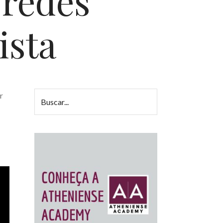
 redes
ista
r