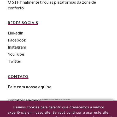
O STF finalmente tirou as plataformas da zona de
conforto
REDES SOCIAIS
LinkedIn
Facebook
Instagram
YouTube
Twitter
CONTATO
Fale com nossa equipe
contato@alexandreatheniense.com
Fale agora com um advogado online
Usamos cookies para garantir que oferecemos a melhor
experiência em nosso site. Se você continuar a usar este site,