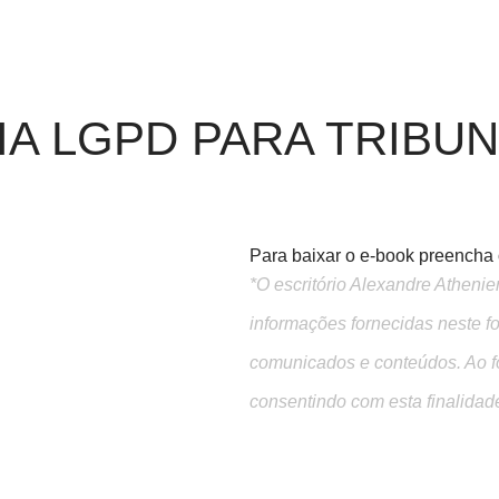
IA LGPD PARA TRIBUN
Para baixar o e-book preencha o
*O escritório Alexandre Atheni
informações fornecidas neste f
comunicados e conteúdos. Ao f
consentindo com esta finalidad