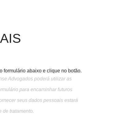
AIS
 formulário abaixo e clique no botão.
ense Advogados poderá utilizar as
ormulário para encaminhar futuros
ornecer seus dados pessoais estará
e de tratamento.