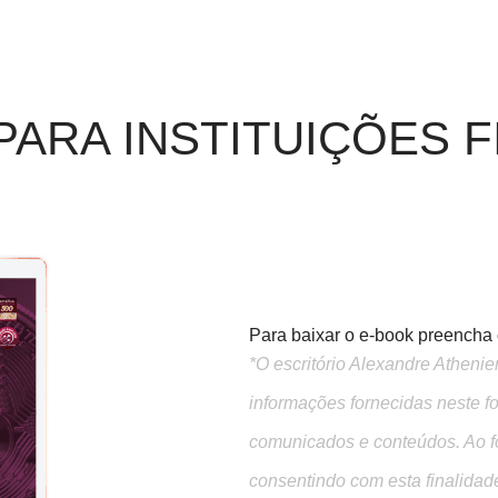
PARA INSTITUIÇÕES 
Para baixar o e-book preencha o
*O escritório Alexandre Atheni
informações fornecidas neste f
comunicados e conteúdos. Ao f
consentindo com esta finalidad