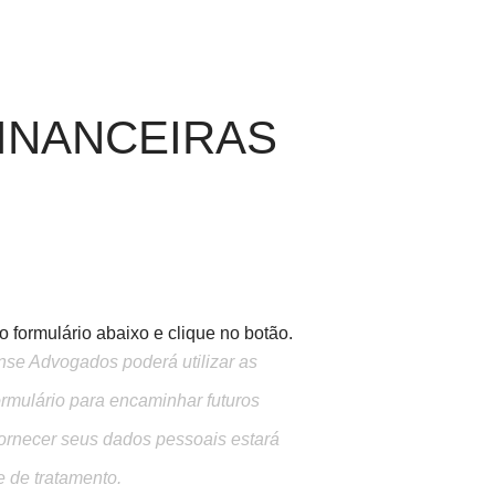
FINANCEIRAS
 formulário abaixo e clique no botão.
ense Advogados poderá utilizar as
ormulário para encaminhar futuros
ornecer seus dados pessoais estará
e de tratamento.