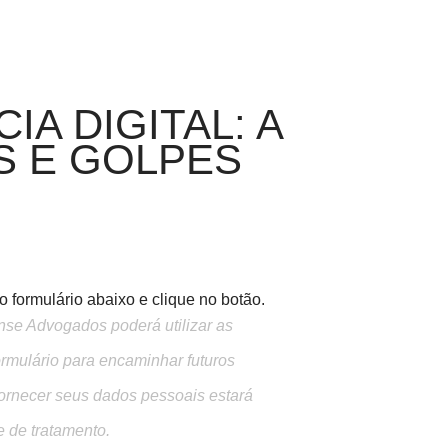
IA DIGITAL: A
S E GOLPES
 formulário abaixo e clique no botão.
ense Advogados poderá utilizar as
ormulário para encaminhar futuros
ornecer seus dados pessoais estará
e de tratamento.