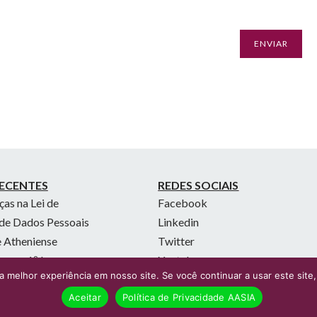
ECENTES
REDES SOCIAIS
as na Lei de
Facebook
de Dados Pessoais
Linkedin
 Atheniense
Twitter
 em 1º lugar no
Youtube
 melhor experiência em nosso site. Se você continuar a usar este site,
dvocacia 500
Aceitar
Política de Privacidade AASIA