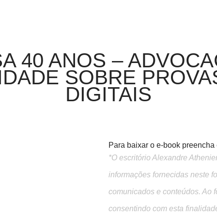
 40 ANOS – ADVOCAC
IDADE SOBRE PROVA
DIGITAIS
Para baixar o e-book preencha o
*O escritório Alexandre Atheni
informações fornecidas neste f
comunicados e conteúdos. Ao f
consentindo com esta finalidad