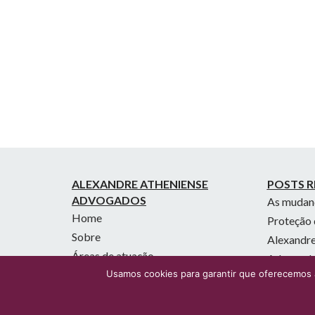
ALEXANDRE ATHENIENSE
POSTS R
ADVOGADOS
As mudanç
Home
Proteção 
Sobre
Alexandre
Áreas de atuação
Advogados
Blog
Usamos cookies para garantir que oferecemos a
Análise A