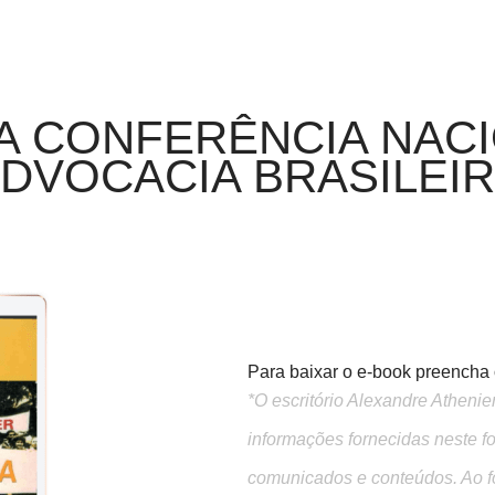
A CONFERÊNCIA NAC
DVOCACIA BRASILEI
Para baixar o e-book preencha o
*O escritório Alexandre Atheni
informações fornecidas neste f
comunicados e conteúdos. Ao f