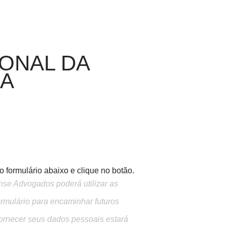
IONAL DA
RA
 formulário abaixo e clique no botão.
ense Advogados poderá utilizar as
ormulário para encaminhar futuros
ornecer seus dados pessoais estará