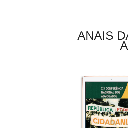
ANAIS D
A